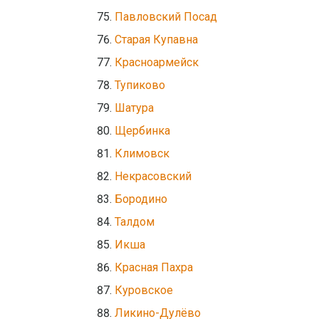
Павловский Посад
Старая Купавна
Красноармейск
Тупиково
Шатура
Щербинка
Климовск
Некрасовский
Бородино
Талдом
Икша
Красная Пахра
Куровское
Ликино-Дулёво