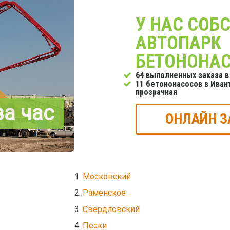
У НАС СОБ
АВТОПАРК
БЕТОНОНА
64 выполненных заказа в
11 бетононасосов в Ивант
прозрачная
за час
ОНЛАЙН З
Московский
Раменское
Свердловский
Пески